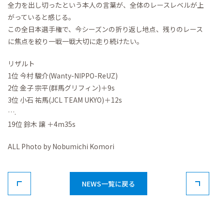
全力を出し切ったという本人の言葉が、全体のレースレベルが上
がっていると感じる。
この全日本選手権で、今シーズンの折り返し地点、残りのレース
に焦点を絞り一戦一戦大切に走り続けたい。
リザルト
1位 今村 駿介(Wanty-NIPPO-ReUZ)
2位 金子 宗平(群馬グリフィン)＋9s
3位 小石 祐馬(JCL TEAM UKYO)＋12s
….
19位 鈴木 譲 ＋4m35s
ALL Photo by Nobumichi Komori
NEWS一覧に戻る