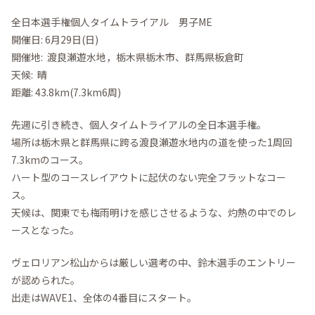
全日本選手権個人タイムトライアル 男子ME
開催日: 6月29日(日)
開催地: 渡良瀬遊水地，栃木県栃木市、群馬県板倉町
天候: 晴
距離: 43.8km(7.3km6周)
先週に引き続き、個人タイムトライアルの全日本選手権。
場所は栃木県と群馬県に跨る渡良瀬遊水地内の道を使った1周回
7.3kmのコース。
ハート型のコースレイアウトに起伏のない完全フラットなコー
ス。
天候は、関東でも梅雨明けを感じさせるような、灼熱の中でのレ
ースとなった。
ヴェロリアン松山からは厳しい選考の中、鈴木選手のエントリー
が認められた。
出走はWAVE1、全体の4番目にスタート。