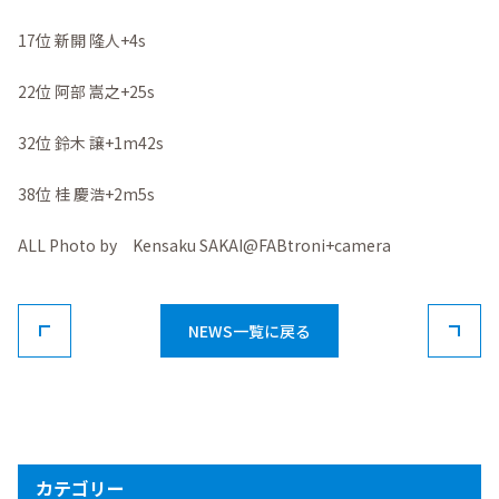
17位 新開 隆人+4s
22位 阿部 嵩之+25s
32位 鈴木 譲+1m42s
38位 桂 慶浩+2m5s
ALL Photo by Kensaku SAKAI@FABtroni+camera
NEWS一覧に戻る
カテゴリー