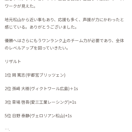
ワークが見えた。
地元松山から近い事もあり、応援も多く、声援が力にかわったと
感じている。ありがとうございました。
優勝へはさらにもうワンランク上のチーム力が必要であり、全体
のレベルアップを図っていきたい。
リザルト
1位 岡 篤志(宇都宮ブリッツェン)
2位 孫崎 大樹(ヴィクトワール広島)＋1s
3位 草場 啓吾(愛三工業レーシング)+1s
5位 日野 泰静(ヴェロリアン松山)+1s
….