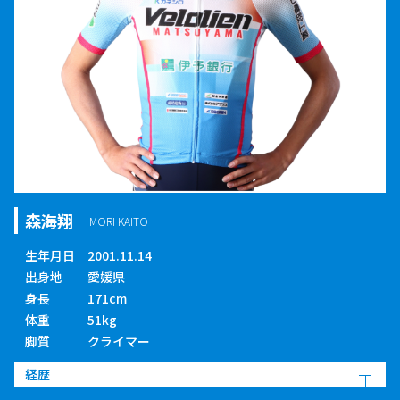
森海翔
MORI KAITO
生年月日
2001.11.14
出身地
愛媛県
身長
171cm
体重
51kg
脚質
クライマー
経歴